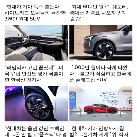
“현대차·기아 독주 흔든다”…
“최대 800만 원?”…쉐보레,
하이브리드 오너들이 극찬한
역대급 가격표 나오자 업계
3천만 원대 SUV
‘술렁’
“패밀리카 고민 끝났네”…미
“1,000만 원이나 싸게 나왔
국·유럽 안전도 평가 싹쓸이
다”…볼보가 작심하고 한국에
한 한국산 전기차
푼 플래그십 SUV
“현대차는 옵션 값만 수백인
“현대차·기아 안방까지 침
데”…돈 안 받고 ‘풀스펙’ 다 넣
범?”…전기차 세계 1위, 적자