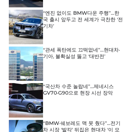
“엔진 없이도 BMW다운 주행”…한
국 출시 앞두고 전 세계가 극찬한 ‘전
기차’
“관세 폭탄에도 끄떡없네”…현대차·
기아, 불확실성 뚫고 ‘대반전’
“국산차 수준 놀랍네”…제네시스
GV70·G90으로 현장 시선 장악
“BMW·쉐보레도 맥 못 췄다”…전기
차 시장 ‘발칵’ 뒤집은 현대차 ‘이 모