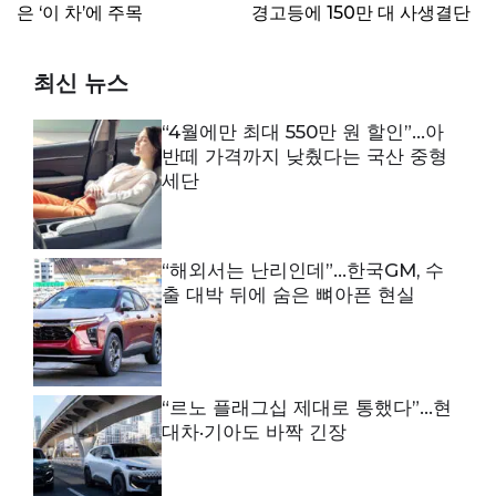
은 ‘이 차’에 주목
경고등에 150만 대 사생결단
최신 뉴스
“4월에만 최대 550만 원 할인”…아
반떼 가격까지 낮췄다는 국산 중형
세단
“해외서는 난리인데”…한국GM, 수
출 대박 뒤에 숨은 뼈아픈 현실
“르노 플래그십 제대로 통했다”…현
대차·기아도 바짝 긴장