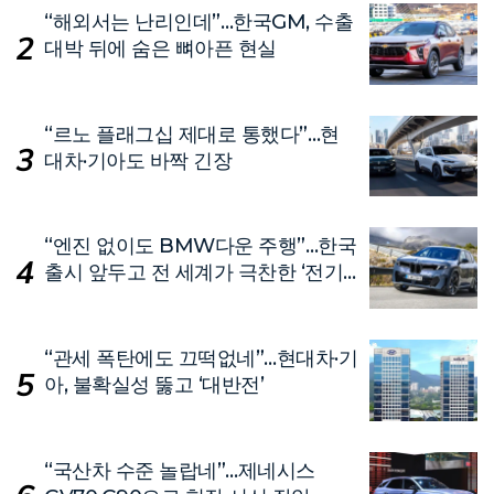
“해외서는 난리인데”…한국GM, 수출
대박 뒤에 숨은 뼈아픈 현실
“르노 플래그십 제대로 통했다”…현
대차·기아도 바짝 긴장
“엔진 없이도 BMW다운 주행”…한국
출시 앞두고 전 세계가 극찬한 ‘전기
차’
“관세 폭탄에도 끄떡없네”…현대차·기
아, 불확실성 뚫고 ‘대반전’
“국산차 수준 놀랍네”…제네시스