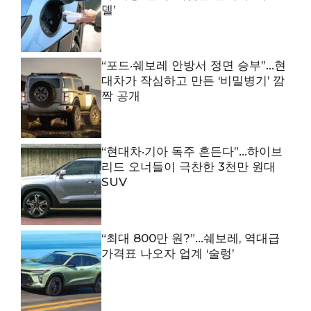
델’
“포드·쉐보레 안방서 정면 승부”…현
대차가 작심하고 만든 ‘비밀병기’ 깜
짝 공개
“현대차·기아 독주 흔든다”…하이브
리드 오너들이 극찬한 3천만 원대
SUV
“최대 800만 원?”…쉐보레, 역대급
가격표 나오자 업계 ‘술렁’