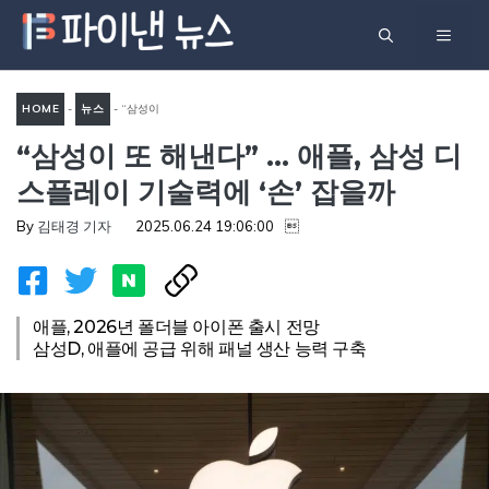
컨
메
텐
츠
뉴
로
HOME
-
뉴스
-
“삼성이
건
“삼성이 또 해낸다” … 애플, 삼성 디
또 해낸다” … 애플, 삼성 디스
너
플레이 기술력에 ‘손’ 잡을까
스플레이 기술력에 ‘손’ 잡을까
뛰
기
By
김태경 기자
2025.06.24 19:06:00

애플, 2026년 폴더블 아이폰 출시 전망
삼성D, 애플에 공급 위해 패널 생산 능력 구축