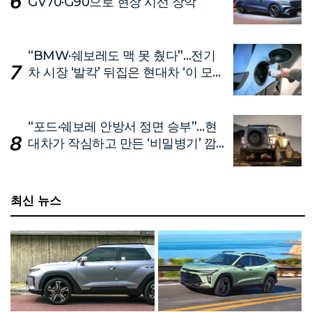
GV70·G90으로 현장 시선 장악
“BMW·쉐보레도 맥 못 췄다”…전기
차 시장 ‘발칵’ 뒤집은 현대차 ‘이 모
델’
“포드·쉐보레 안방서 정면 승부”…현
대차가 작심하고 만든 ‘비밀병기’ 깜
짝 공개
최신 뉴스