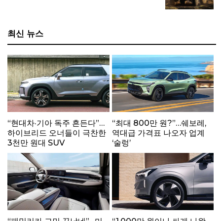
짝 공개
최신 뉴스
“현대차·기아 독주 흔든다”…
“최대 800만 원?”…쉐보레,
하이브리드 오너들이 극찬한
역대급 가격표 나오자 업계
3천만 원대 SUV
‘술렁’