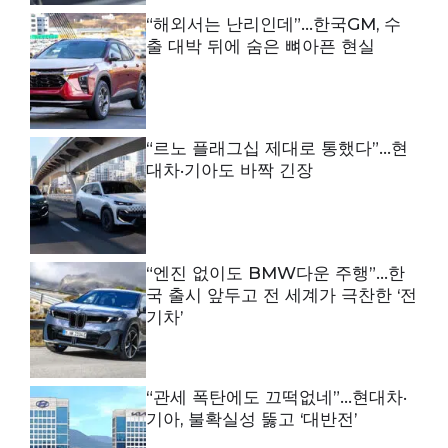
“해외서는 난리인데”…한국GM, 수
출 대박 뒤에 숨은 뼈아픈 현실
“르노 플래그십 제대로 통했다”…현
대차·기아도 바짝 긴장
“엔진 없이도 BMW다운 주행”…한
국 출시 앞두고 전 세계가 극찬한 ‘전
기차’
“관세 폭탄에도 끄떡없네”…현대차·
기아, 불확실성 뚫고 ‘대반전’