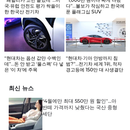
“패밀리카 고민 끝났네”…미
“1,000만 원이나 싸게 나왔
국·유럽 안전도 평가 싹쓸이
다”…볼보가 작심하고 한국에
한 한국산 전기차
푼 플래그십 SUV
“현대차는 옵션 값만 수백인
“현대차·기아 안방까지 침
데”…돈 안 받고 ‘풀스펙’ 다 넣
범?”…전기차 세계 1위, 적자
은 ‘이 차’에 주목
경고등에 150만 대 사생결단
최신 뉴스
“4월에만 최대 550만 원 할인”…아
반떼 가격까지 낮췄다는 국산 중형
세단