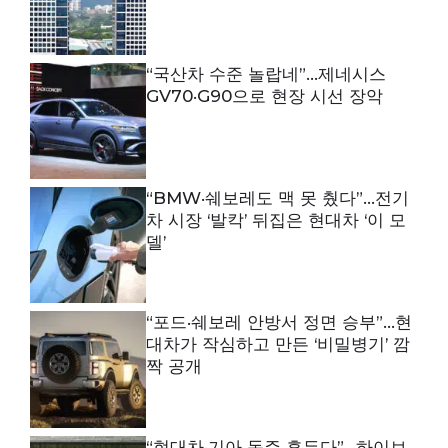
“국산차 수준 놀랍네”…제네시스
GV70·G90으로 현장 시선 장악
“BMW·쉐보레도 맥 못 췄다”…전기
차 시장 ‘발칵’ 뒤집은 현대차 ‘이 모
델’
“포드·쉐보레 안방서 정면 승부”…현
대차가 작심하고 만든 ‘비밀병기’ 깜
짝 공개
“현대차·기아 독주 흔든다”…하이브