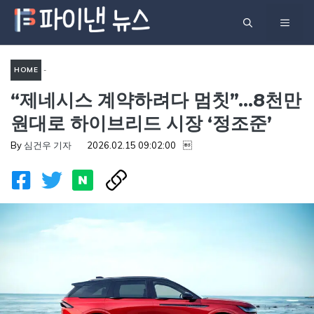
컨
메
텐
츠
뉴
로
HOME
-
건
“제네시스 계약하려다 멈칫”…8천만
UNCATEGORIZED
-
“제
너
원대로 하이브리드 시장 ‘정조준’
뛰
네시스 계약하려다 멈칫”…8천
기
By
심건우 기자
2026.02.15 09:02:00

만 원대로 하이브리드 시장
‘정조준’