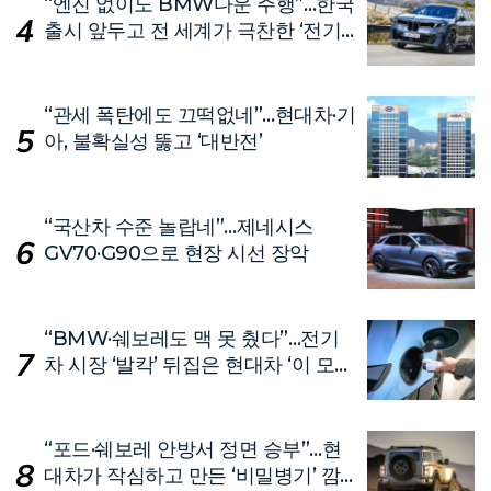
“엔진 없이도 BMW다운 주행”…한국
출시 앞두고 전 세계가 극찬한 ‘전기
차’
“관세 폭탄에도 끄떡없네”…현대차·기
아, 불확실성 뚫고 ‘대반전’
“국산차 수준 놀랍네”…제네시스
GV70·G90으로 현장 시선 장악
“BMW·쉐보레도 맥 못 췄다”…전기
차 시장 ‘발칵’ 뒤집은 현대차 ‘이 모
델’
“포드·쉐보레 안방서 정면 승부”…현
대차가 작심하고 만든 ‘비밀병기’ 깜