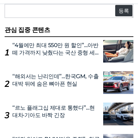
댓
글
관심 집중 콘텐츠
“4월에만 최대 550만 원 할인”…아반
떼 가격까지 낮췄다는 국산 중형 세
단
“해외서는 난리인데”…한국GM, 수출
대박 뒤에 숨은 뼈아픈 현실
“르노 플래그십 제대로 통했다”…현
대차·기아도 바짝 긴장