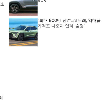
SUV
위소
“최대 800만 원?”…쉐보레, 역대급
가격표 나오자 업계 ‘술렁’
회