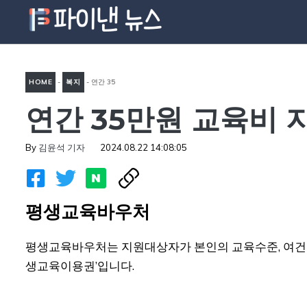
컨
텐
츠
로
HOME
-
복지
-
연간 35
건
너
연간 35만원 교육비 
만원 교육비 지원.. 평생교육
뛰
바우처 신청방법 알아보기
기
By
김윤석 기자
2024.08.22 14:08:05
평생교육바우처
평생교육바우처는 지원대상자가 본인의 교육수준, 여건 
생교육이용권’입니다.