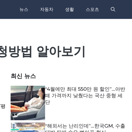
뉴스
자동차
생활
스포츠
신청방법 알아보기
최신 뉴스
“4월에만 최대 550만 원 할인”…아반
떼 가격까지 낮췄다는 국산 중형 세
단
‘평
“해외서는 난리인데”…한국GM, 수출