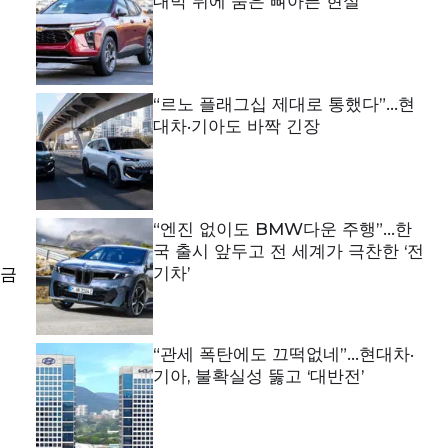
대박 뒤에 숨은 뼈아픈 현실
“르노 플래그십 제대로 통했다”…현
대차·기아도 바짝 긴장
“엔진 없이도 BMW다운 주행”…한
국 출시 앞두고 전 세계가 극찬한 ‘전
학금
기차’
“관세 폭탄에도 끄떡없네”…현대차·
기아, 불확실성 뚫고 ‘대반전’