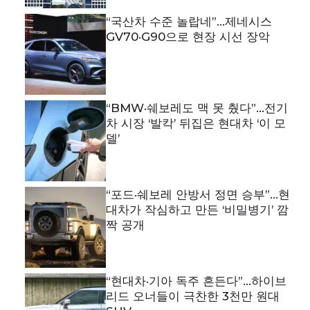
“국산차 수준 놀랍네”…제네시스
GV70·G90으로 현장 시선 장악
“BMW·쉐보레도 맥 못 췄다”…전기
차 시장 ‘발칵’ 뒤집은 현대차 ‘이 모
델’
“포드·쉐보레 안방서 정면 승부”…현
대차가 작심하고 만든 ‘비밀병기’ 깜
짝 공개
“현대차·기아 독주 흔든다”…하이브
리드 오너들이 극찬한 3천만 원대