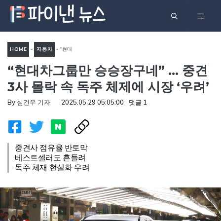
컨
메
텐
츠
뉴
로
HOME
-
자동차
-
“현대
건
“현대차그룹만 승승장구네” … 중견
차그룹만 승승장구네” … 중견
너
3사 몰락 속 독주 체제에 시장
3사 몰락 속 독주 체제에 시장 ‘우려’
뛰
‘우려’
기
By
심건우 기자
2025.05.29 05:05:00
댓글 1
중견사 점유율 반토막
베스트셀러도 흔들려
독주 체재 현실화 우려