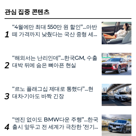
관심 집중 콘텐츠
“4월에만 최대 550만 원 할인”…아반
떼 가격까지 낮췄다는 국산 중형 세
단
“해외서는 난리인데”…한국GM, 수출
대박 뒤에 숨은 뼈아픈 현실
“르노 플래그십 제대로 통했다”…현
대차·기아도 바짝 긴장
“엔진 없이도 BMW다운 주행”…한국
출시 앞두고 전 세계가 극찬한 ‘전기
차’