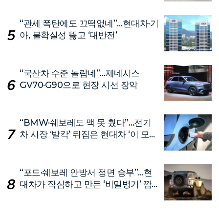
“관세 폭탄에도 끄떡없네”…현대차·기
아, 불확실성 뚫고 ‘대반전’
“국산차 수준 놀랍네”…제네시스
GV70·G90으로 현장 시선 장악
“BMW·쉐보레도 맥 못 췄다”…전기
차 시장 ‘발칵’ 뒤집은 현대차 ‘이 모
델’
“포드·쉐보레 안방서 정면 승부”…현
대차가 작심하고 만든 ‘비밀병기’ 깜
짝 공개