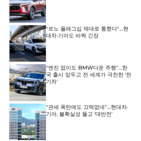
“르노 플래그십 제대로 통했다”…현
대차·기아도 바짝 긴장
“엔진 없이도 BMW다운 주행”…한
국 출시 앞두고 전 세계가 극찬한 ‘전
기차’
“관세 폭탄에도 끄떡없네”…현대차·
기아, 불확실성 뚫고 ‘대반전’