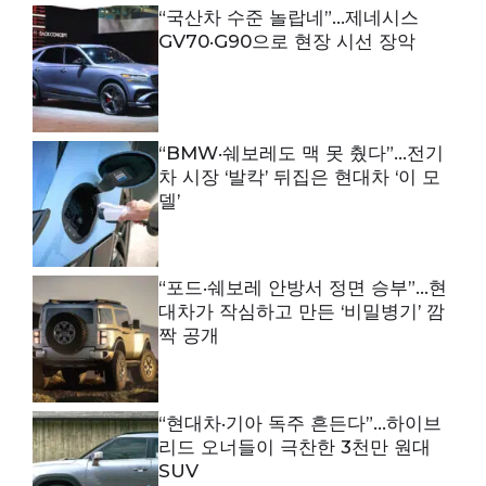
“국산차 수준 놀랍네”…제네시스
GV70·G90으로 현장 시선 장악
“BMW·쉐보레도 맥 못 췄다”…전기
차 시장 ‘발칵’ 뒤집은 현대차 ‘이 모
델’
“포드·쉐보레 안방서 정면 승부”…현
대차가 작심하고 만든 ‘비밀병기’ 깜
짝 공개
“현대차·기아 독주 흔든다”…하이브
리드 오너들이 극찬한 3천만 원대
SUV