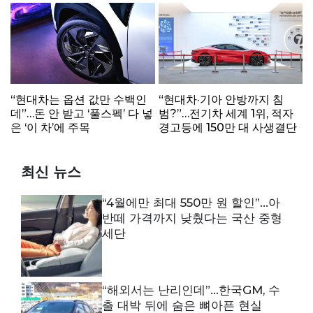
“현대차는 옵션 값만 수백인
“현대차·기아 안방까지 침
데”…돈 안 받고 ‘풀스펙’ 다 넣
범?”…전기차 세계 1위, 적자
은 ‘이 차’에 주목
경고등에 150만 대 사생결단
최신 뉴스
“4월에만 최대 550만 원 할인”…아
반떼 가격까지 낮췄다는 국산 중형
세단
“해외서는 난리인데”…한국GM, 수
출 대박 뒤에 숨은 뼈아픈 현실