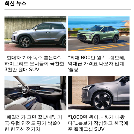
최신 뉴스
“현대차·기아 독주 흔든다”…
“최대 800만 원?”…쉐보레,
하이브리드 오너들이 극찬한
역대급 가격표 나오자 업계
3천만 원대 SUV
‘술렁’
“패밀리카 고민 끝났네”…미
“1,000만 원이나 싸게 나왔
국·유럽 안전도 평가 싹쓸이
다”…볼보가 작심하고 한국에
한 한국산 전기차
푼 플래그십 SUV