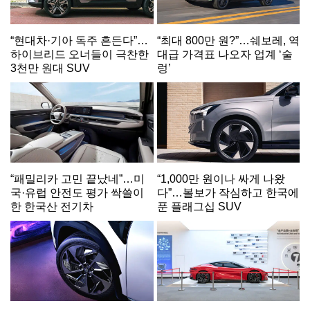
“현대차·기아 독주 흔든다”…
“최대 800만 원?”…쉐보레, 역
하이브리드 오너들이 극찬한
대급 가격표 나오자 업계 ‘술
3천만 원대 SUV
렁’
“패밀리카 고민 끝났네”…미
“1,000만 원이나 싸게 나왔
국·유럽 안전도 평가 싹쓸이
다”…볼보가 작심하고 한국에
한 한국산 전기차
푼 플래그십 SUV