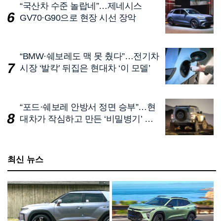
“국산차 수준 놀랍네”…제네시스
GV70·G90으로 현장 시선 장악
“BMW·쉐보레도 맥 못 췄다”…전기차
시장 ‘발칵’ 뒤집은 현대차 ‘이 모델’
“포드·쉐보레 안방서 정면 승부”…현
대차가 작심하고 만든 ‘비밀병기’ 깜
짝 공개
최신 뉴스