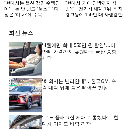
“현대차는 옵션 값만 수백인
“현대차·기아 안방까지 침
데”…돈 안 받고 ‘풀스펙’ 다
범?”…전기차 세계 1위, 적자
넣은 ‘이 차’에 주목
경고등에 150만 대 사생결단
최신 뉴스
“4월에만 최대 550만 원 할인”…아
반떼 가격까지 낮췄다는 국산 중형
세단
“해외서는 난리인데”…한국GM, 수
출 대박 뒤에 숨은 뼈아픈 현실
“르노 플래그십 제대로 통했다”…현
대차·기아도 바짝 긴장