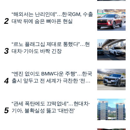
“해외서는 난리인데”…한국GM, 수출
대박 뒤에 숨은 뼈아픈 현실
“르노 플래그십 제대로 통했다”…현
대차·기아도 바짝 긴장
“엔진 없이도 BMW다운 주행”…한국
출시 앞두고 전 세계가 극찬한 ‘전기
차’
“관세 폭탄에도 끄떡없네”…현대차·
기아, 불확실성 뚫고 ‘대반전’