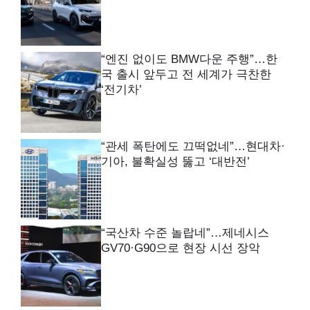
“엔진 없이도 BMW다운 주행”…한
국 출시 앞두고 전 세계가 극찬한
‘전기차’
“관세 폭탄에도 끄떡없네”…현대차·
기아, 불확실성 뚫고 ‘대반전’
“국산차 수준 놀랍네”…제네시스
GV70·G90으로 현장 시선 장악