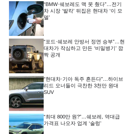
“BMW·쉐보레도 맥 못 췄다”…전기
차 시장 ‘발칵’ 뒤집은 현대차 ‘이 모
델’
“포드·쉐보레 안방서 정면 승부”…현
대차가 작심하고 만든 ‘비밀병기’ 깜
짝 공개
“현대차·기아 독주 흔든다”…하이브
리드 오너들이 극찬한 3천만 원대
SUV
“최대 800만 원?”…쉐보레, 역대급
가격표 나오자 업계 ‘술렁’