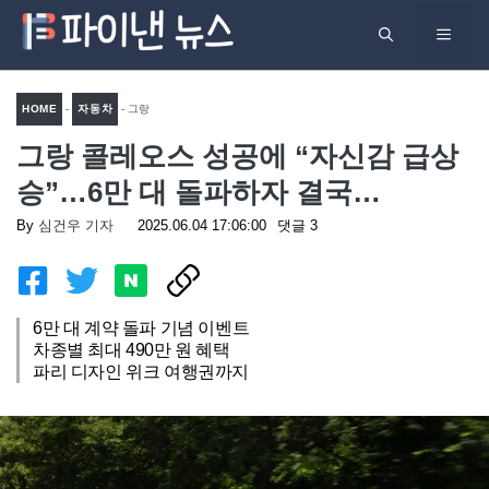
컨
메
텐
츠
뉴
로
HOME
-
자동차
-
그랑
건
그랑 콜레오스 성공에 “자신감 급상
콜레오스 성공에 “자신감 급상
너
승”…6만 대 돌파하자 결국…
승”…6만 대 돌파하자 결국…
뛰
기
By
심건우 기자
2025.06.04 17:06:00
댓글 3
6만 대 계약 돌파 기념 이벤트
차종별 최대 490만 원 혜택
파리 디자인 위크 여행권까지