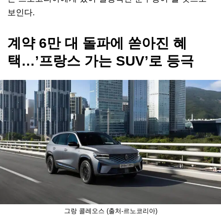
보인다.
계약 6만 대 돌파에 쏟아진 혜
택…’프랑스 가는 SUV’로 등극
그랑 콜레오스 (출처-르노코리아)